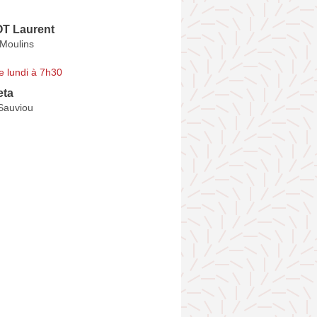
 Laurent
Moulins
e lundi à 7h30
eta
 Sauviou