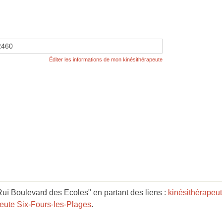
2460
Éditer les informations de mon kinésithérapeute
uï Boulevard des Ecoles" en partant des liens :
kinésithérapeu
peute Six-Fours-les-Plages
.