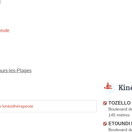
eute
ours-les-Plages
Kin
TOZELLO 
 kinésithérapeute
Boulevard d
145 mètres
ETOUNDI 
Boulevard d