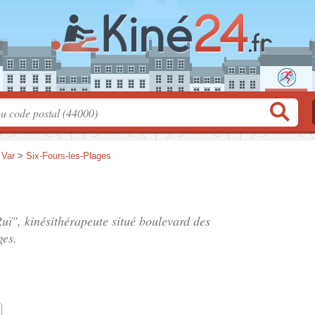
>
Var
>
Six-Fours-les-Plages
uï", kinésithérapeute situé
boulevard des
ges.