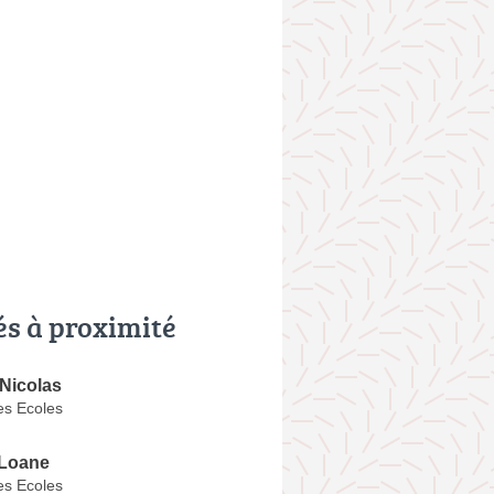
és à proximité
Nicolas
es Ecoles
Loane
es Ecoles