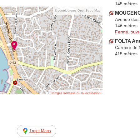
145 mètres
© contributeurs OpenStreetMap
MOUGENOT
Avenue des 
146 mètres
Fermé, ouvr
FOLTA An
Carraire de
415 mètres
Corriger l’adresse ou la localisation
Trajet Maps