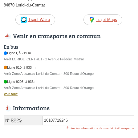
84870 Loriol-du-Comtat
Trajet Waze
Trajet Maps
Venir en transports en commun
En bus
Ligne I, à 219 m
Arrêt LORIOL_CENTRE1 - 2 Avenue Frédéric Mistral
Ligne 910, à 933 m
Arrêt Zone Artisanale Loriol du Comtat - 800 Route d'Orange
Ligne 9205, à 933 m
Arrêt Zone Artisanale Loriol du Comtat - 800 Route d'Orange
Voir tout
Informations
N°
RPPS
10107719246
Éditer les informations de mon kinésithérapeute