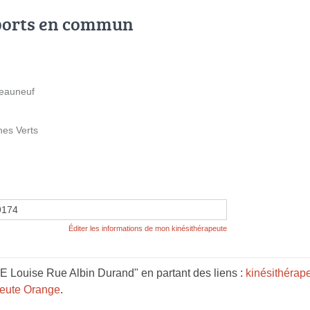
ports en commun
teauneuf
nes Verts
9174
Éditer les informations de mon kinésithérapeute
Louise Rue Albin Durand" en partant des liens :
kinésithérap
peute Orange
.