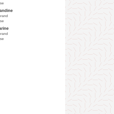
se
andine
urand
se
rine
urand
se