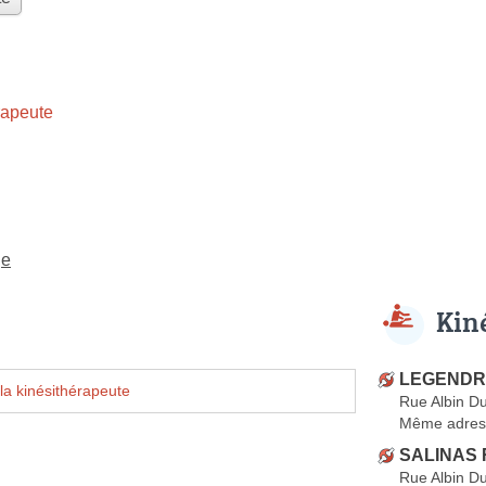
rapeute
ge
Kin
LEGENDRE
la kinésithérapeute
Rue Albin D
Même adres
SALINAS 
Rue Albin D