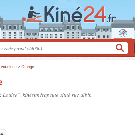
>
Vaucluse
>
Orange
e
 Louise", kinésithérapeute situé
rue albin
te