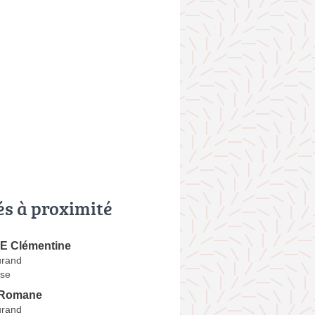
és à proximité
 Clémentine
urand
se
Romane
urand