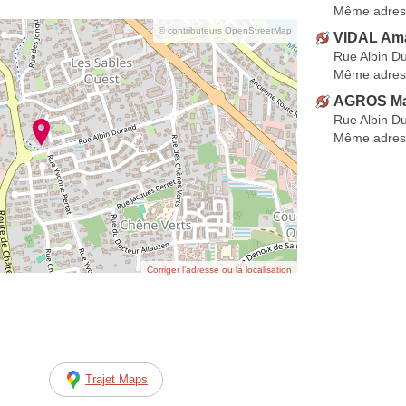
Même adres
© contributeurs OpenStreetMap
VIDAL Am
Rue Albin D
Même adres
AGROS Ma
Rue Albin D
Même adres
Corriger l’adresse ou la localisation
Trajet Maps