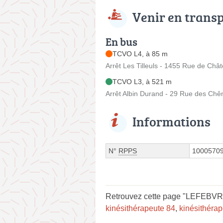
Venir en trans
En bus
TCVO L4, à 85 m
Arrêt Les Tilleuls - 1455 Rue de Châ
TCVO L3, à 521 m
Arrêt Albin Durand - 29 Rue des Chê
Informations
N°
RPPS
1000570
Retrouvez cette page "LEFEBVRE 
kinésithérapeute 84
,
kinésithéra