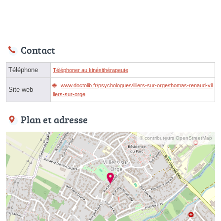
Contact
Téléphone
Téléphoner au kinésithérapeute
www.doctolib.fr/psychologue/villiers-sur-orge/thomas-renaud-vil
Site web
liers-sur-orge
Plan et adresse
© contributeurs OpenStreetMap