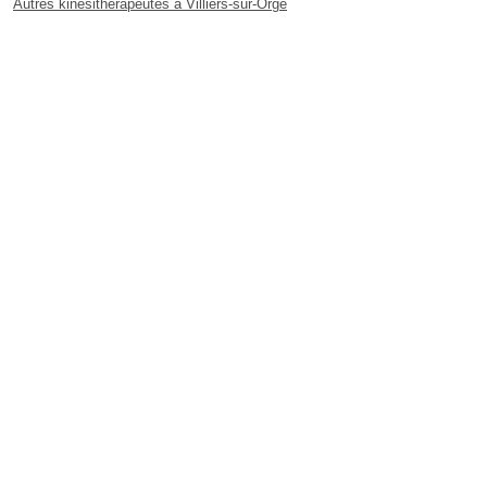
Autres kinésithérapeutes à Villiers-sur-Orge