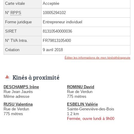
Carte vitale
Acceptée
N°
RPPS
10005294102
Forme juridique
Entrepreneur individuel
SIRET
81310540000036
N° TVA Intra.
FR79813105400
Création
9 avril 2018
Éditer les informations de mon kinésithérapeute
Kinés à proximité
DESCHAMPS Irène
ROMINU David
Rue Jean Jaurès
Rue de Verdun
Même adresse
775 mètres
RUSU Valentina
ESBELIN Valérie
Rue de Verdun
Sainte-Geneviève-des-Bois
775 mètres
1.2 km
Fermée, ouvre lundi à 9h00