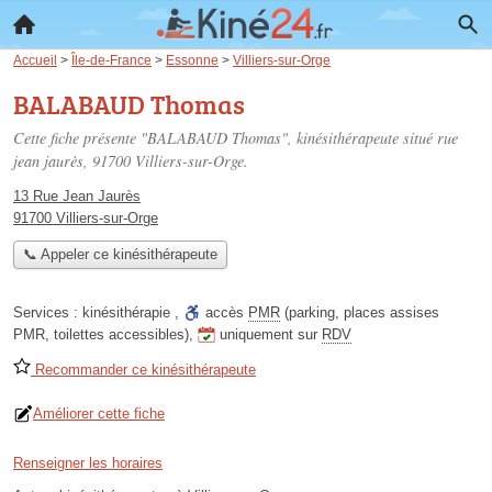
Accueil
>
Île-de-France
>
Essonne
>
Villiers-sur-Orge
BALABAUD Thomas
Cette fiche présente "BALABAUD Thomas", kinésithérapeute situé
rue
jean jaurès
, 91700 Villiers-sur-Orge.
13 Rue Jean Jaurès
91700 Villiers-sur-Orge
📞 Appeler ce kinésithérapeute
Services :
kinésithérapie
,
accès
PMR
(parking, places assises
PMR, toilettes accessibles)
,
uniquement sur
RDV
Recommander ce kinésithérapeute
Améliorer cette fiche
Renseigner les horaires