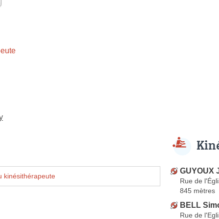
eute
y
Kin
GUYOUX J
 kinésithérapeute
Rue de l'Égl
845 mètres
BELL Sim
Rue de l'Egl