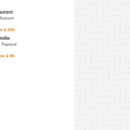
urent
-Buisson
e à 10h
ilie
 Pajeaud
re à 9h