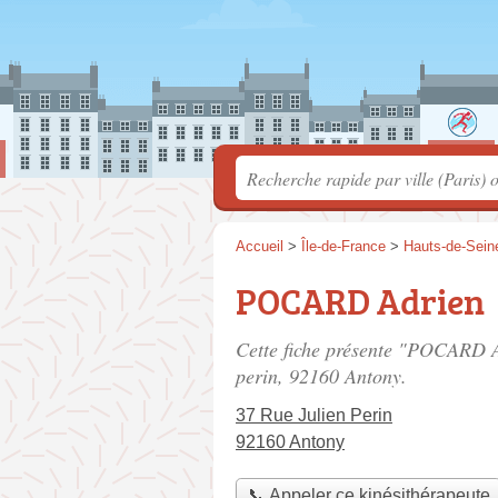
Accueil
>
Île-de-France
>
Hauts-de-Sein
POCARD Adrien
Cette fiche présente "POCARD A
perin
, 92160 Antony.
37 Rue Julien Perin
92160 Antony
📞 Appeler ce kinésithérapeute