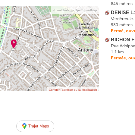
845 mètres
© contributeurs OpenStreetMap
DENISE La
Verrières-le
930 mètres
Fermé, ouvr
BICHON Em
Rue Adolphe
1.1 km
Fermée, ouv
Corriger l’adresse ou la localisation
Trajet Maps