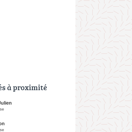
és à proximité
ulien
ise
on
ise