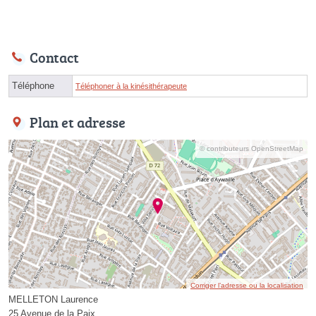
Contact
Téléphone
Téléphoner à la kinésithérapeute
Plan et adresse
© contributeurs OpenStreetMap
Corriger l’adresse ou la localisation
MELLETON Laurence
25 Avenue de la Paix