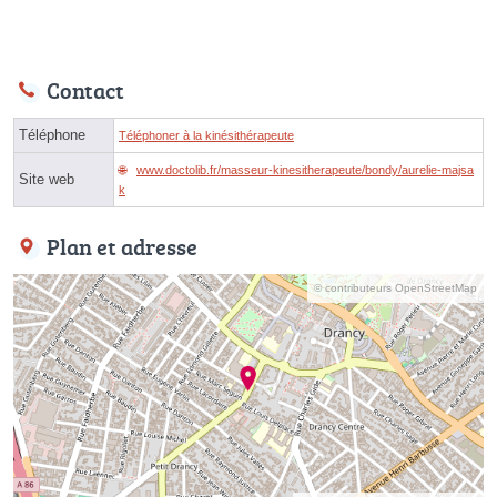
Contact
Téléphone
Téléphoner à la kinésithérapeute
www.doctolib.fr/masseur-kinesitherapeute/bondy/aurelie-majsa
Site web
k
Plan et adresse
© contributeurs OpenStreetMap