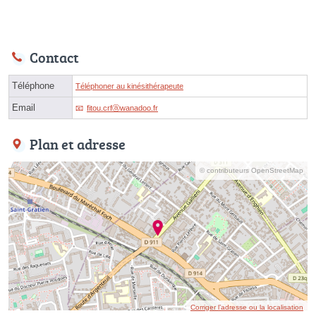
Contact
Téléphone
Téléphoner au kinésithérapeute
Email
fitou.crfⓐwanadoo.fr
Plan et adresse
© contributeurs OpenStreetMap
Corriger l’adresse ou la localisation