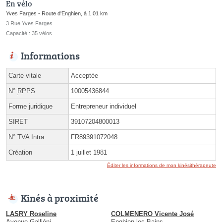
En vélo
Yves Farges - Route d'Enghien, à 1.01 km
3 Rue Yves Farges
Capacité : 35 vélos
Informations
Carte vitale
Acceptée
N°
RPPS
10005436844
Forme juridique
Entrepreneur individuel
SIRET
39107204800013
N° TVA Intra.
FR89391072048
Création
1 juillet 1981
Éditer les informations de mon kinésithérapeute
Kinés à proximité
LASRY Roseline
COLMENERO Vicente José
Avenue Galliéni
Enghien-les-Bains