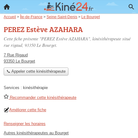
Accueil
>
Île-de-France
>
Seine-Saint-Denis
>
Le Bourget
PEREZ Estève AZAHARA
Cette fiche présente "PEREZ Estève AZAHARA", kinésithérapeute situé
rue rigaud
, 93350 Le Bourget.
7 Rue Rigaud
93350 Le Bourget
📞 Appeler cette kinésithérapeute
Services :
kinésithérapie
Recommander cette kinésithérapeute
Améliorer cette fiche
Renseigner les horaires
Autres kinésithérapeutes au Bourget