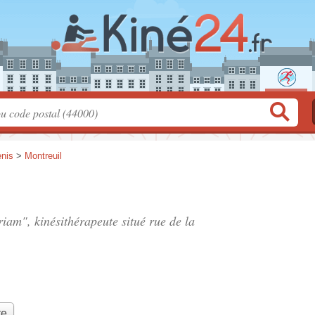
enis
>
Montreuil
iam", kinésithérapeute situé
rue de la
te