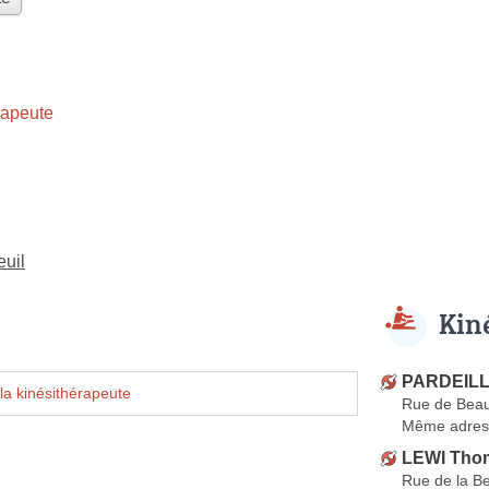
rapeute
euil
Kin
PARDEILL
la kinésithérapeute
Rue de Bea
Même adres
LEWI Tho
Rue de la B