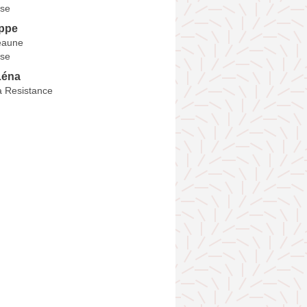
se
ippe
eaune
se
éna
a Resistance