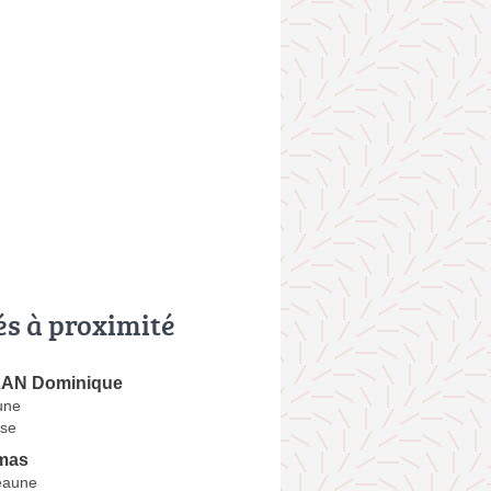
és à proximité
AN Dominique
une
se
mas
eaune