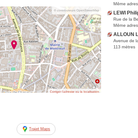
Même adres
© contributeurs OpenStreetMap
LEWI Phil
Rue de la B
Même adres
ALLOUN L
Avenue de l
113 mètres
Corriger l’adresse ou la localisation
Trajet Maps