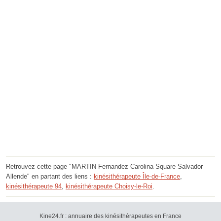
Retrouvez cette page "MARTIN Fernandez Carolina Square Salvador
Allende" en partant des liens :
kinésithérapeute Île-de-France
,
kinésithérapeute 94
,
kinésithérapeute Choisy-le-Roi
.
Kine24.fr : annuaire des kinésithérapeutes en France