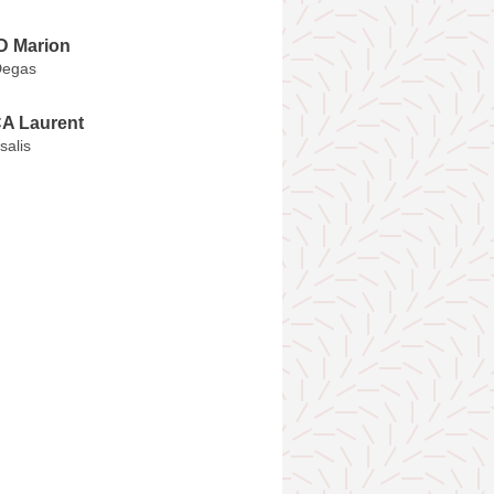
 Marion
Degas
 Laurent
salis