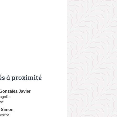
és à proximité
onzalez Javier
ugniks
se
 Simon
Lescot