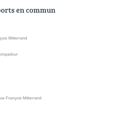
ports en commun
çois Mitterrand
 Pompadour
nue François Mitterrand