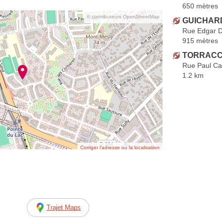
650 mètres
© contributeurs OpenStreetMap
GUICHARD
Rue Edgar 
915 mètres
TORRACCA
Rue Paul Ca
1.2 km
Corriger l’adresse ou la localisation
Trajet Maps