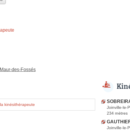
rapeute
t-Maur-des-Fossés
Kin
SOBREIRA
la kinésithérapeute
Joinville-le-
234 mètres
GAUTHIER
Joinville-le-