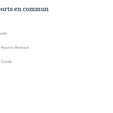
ports en commun
Condé
d Maurice Berteaux
e Condé