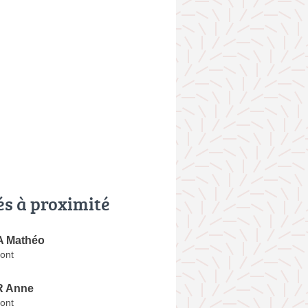
és à proximité
 Mathéo
Pont
 Anne
Pont