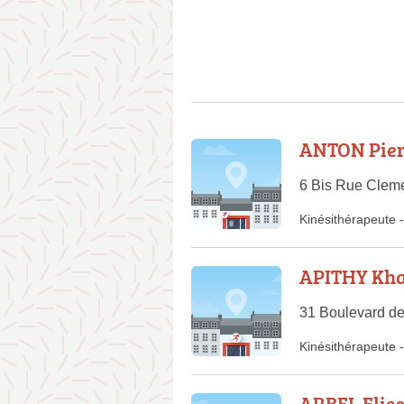
ANTON Pier
6 Bis Rue Clem
Kinésithérapeute
-
APITHY Kh
31 Boulevard d
Kinésithérapeute
-
ARBEL Elis