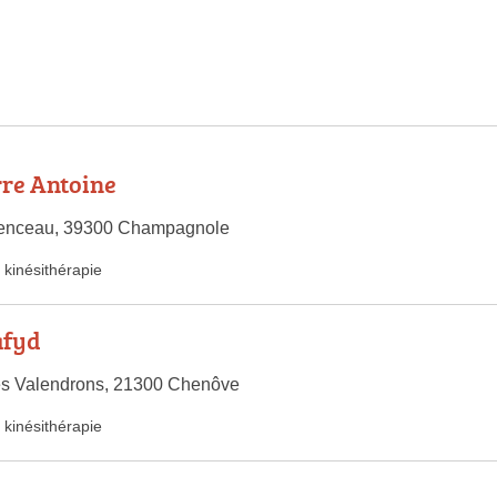
re Antoine
enceau, 39300 Champagnole
kinésithérapie
afyd
es Valendrons, 21300 Chenôve
kinésithérapie
e