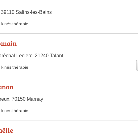
 39110 Salins-les-Bains
kinésithérapie
omain
réchal Leclerc, 21240 Talant
kinésithérapie
anon
reux, 70150 Marnay
kinésithérapie
ëlle