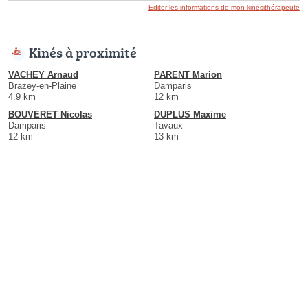
Éditer les informations de mon kinésithérapeute
Kinés à proximité
VACHEY Arnaud
PARENT Marion
Brazey-en-Plaine
Damparis
4.9 km
12 km
BOUVERET Nicolas
DUPLUS Maxime
Damparis
Tavaux
12 km
13 km