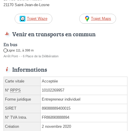
21170 Saint-Jean-de-Losne
Trajet Waze
Trajet Maps
Venir en transports en commun
En bus
Ligne 111, à 398 m
Arrêt Pont - - 6 Place de la Délibération
Informations
Carte vitale
Acceptée
N°
RPPS
10102269957
Forme juridique
Entrepreneur individuel
SIRET
89088889400015
N° TVA Intra.
FR86890888894
Création
2 novembre 2020