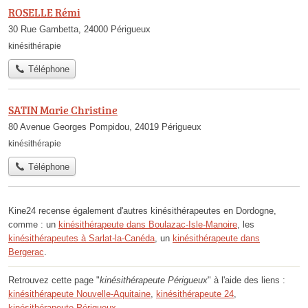
ROSELLE Rémi
30 Rue Gambetta, 24000 Périgueux
kinésithérapie
Téléphone
SATIN Marie Christine
80 Avenue Georges Pompidou, 24019 Périgueux
kinésithérapie
Téléphone
Kine24 recense également d'autres kinésithérapeutes en Dordogne,
comme : un
kinésithérapeute dans Boulazac-Isle-Manoire
, les
kinésithérapeutes à Sarlat-la-Canéda
, un
kinésithérapeute dans
Bergerac
.
Retrouvez cette page "
kinésithérapeute Périgueux
" à l'aide des liens :
kinésithérapeute Nouvelle-Aquitaine
,
kinésithérapeute 24
,
kinésithérapeute Périgueux
.