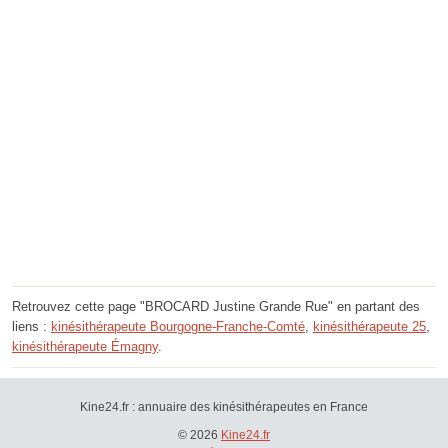
Retrouvez cette page "BROCARD Justine Grande Rue" en partant des
liens :
kinésithérapeute Bourgogne-Franche-Comté
,
kinésithérapeute 25
,
kinésithérapeute Émagny
.
Kine24.fr : annuaire des kinésithérapeutes en France
© 2026
Kine24.fr