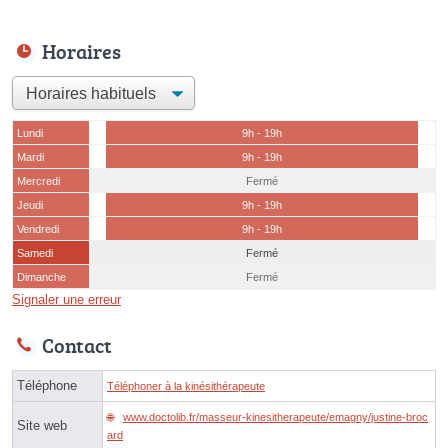
Horaires
Lundi
9h - 19h
Mardi
9h - 19h
Mercredi
Fermé
Jeudi
9h - 19h
Vendredi
9h - 19h
Samedi
Fermé
Dimanche
Fermé
Signaler une erreur
Contact
Téléphone
Téléphoner à la kinésithérapeute
www.doctolib.fr/masseur-kinesitherapeute/emagny/justine-broc
Site web
ard