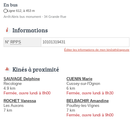
En bus
Ligne 612, à 453 m
Arrêt Abris bus monument - 34 Grande Rue
Informations
N°
RPPS
10101319431
Éditer les informations de mon kinésithérapeute
Kinés à proximité
SAUVAGE Delphine
CUENIN Marie
Recologne
Cussey-sur-l'Ognon
4.9 km
6 km
Fermée, ouvre lundi à 8h00
Fermée, ouvre lundi à 8h30
ROCHET Vanessa
BELBACHIR Amandine
Les Auxons
Pouilley-les-Vignes
7 km
7 km
Fermée, ouvre lundi à 9h00