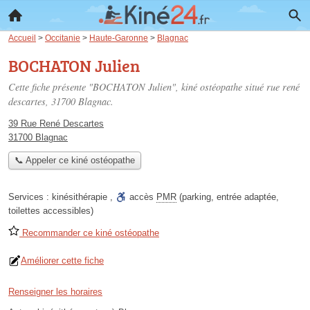
Accueil
>
Occitanie
>
Haute-Garonne
>
Blagnac
BOCHATON Julien
Cette fiche présente "BOCHATON Julien", kiné ostéopathe situé
rue rené
descartes
, 31700 Blagnac.
39 Rue René Descartes
31700 Blagnac
📞 Appeler ce kiné ostéopathe
Services :
kinésithérapie
,
accès
PMR
(parking, entrée adaptée,
toilettes accessibles)
Recommander ce kiné ostéopathe
Améliorer cette fiche
Renseigner les horaires