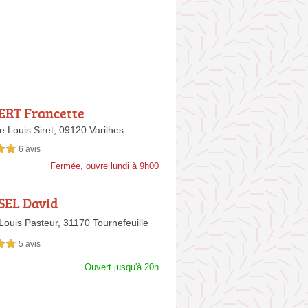
RT Francette
e Louis Siret,
09120 Varilhes
6 avis
sur 5
Fermée, ouvre lundi à 9h00
EL David
Louis Pasteur,
31170 Tournefeuille
5 avis
sur 5
Ouvert jusqu'à 20h