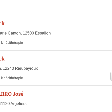
ck
arie Canton, 12500 Espalion
kinésithérapie
ck
m, 12240 Rieupeyroux
kinésithérapie
ARRO José
11120 Argeliers