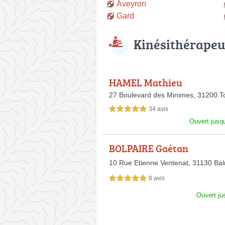
Aveyron
Gard
Kinésithérapeu
HAMEL Mathieu
27 Boulevard des Minimes,
31200 T
34 avis
5,0 étoiles sur 5
Ouvert jusq
BOLPAIRE Gaétan
10 Rue Etienne Ventenat,
31130 Ba
8 avis
5,0 étoiles sur 5
Ouvert ju