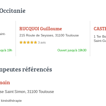
 Occitanie
RUCQUOI Guillaume
CASTE
int-
215 Route de Seysses,
31100 Toulouse
1 Ter B
Saint-G
3 avis
5,0 étoiles sur 5
squ'à 19h
Ouvert jusqu'à 19h30
rapeutes référencés
main
lise Saint Simon, 31100 Toulouse
kinésithérapie