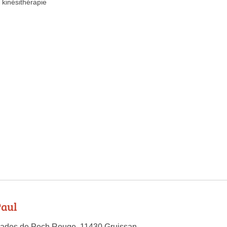
kinésithérapie
aul
ades de Pech Rouge, 11430 Gruissan