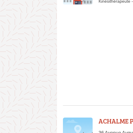
Kinésithérapeute
-
ACHALME P
36 Avenue Aygu