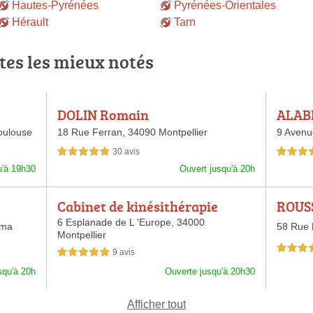
Hautes-Pyrénées
Pyrénées-Orientales
Hérault
Tarn
tes les mieux notés
DOLIN Romain
ALABE
oulouse
18 Rue Ferran,
34090 Montpellier
9 Avenu
30 avis
5,0 étoiles sur 5
5,0 étoiles 
u'à 19h30
Ouvert jusqu'à 20h
Cabinet de kinésithérapie
ROUSS
6 Esplanade de L 'Europe,
34000
lma
58 Rue 
Montpellier
5,0 étoiles 
9 avis
5,0 étoiles sur 5
squ'à 20h
Ouverte jusqu'à 20h30
Afficher tout