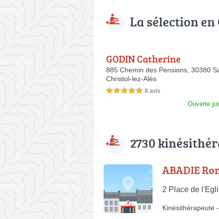
La sélection en
GODIN Catherine
885 Chemin des Pensions,
30380 Sa
Christol-lez-Alès
8 avis
5,0 étoiles sur 5
Ouverte ju
2730 kinésithé
ABADIE Ro
2 Place de l'Eg
Kinésithérapeute
-