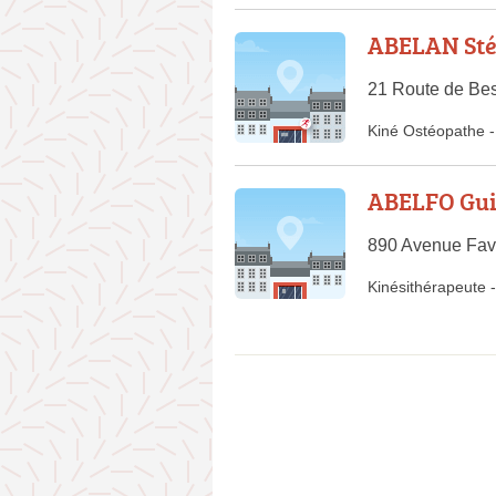
ABELAN St
21 Route de Be
Kiné Ostéopathe
-
ABELFO Gu
890 Avenue Favr
Kinésithérapeute
-