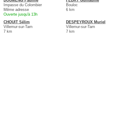
DOUMENG Pauline
FEDRY Guillaume
Impasse du Colombier
Bouloc
Même adresse
6 km
Ouverte jusqu'à 13h
CHOUIT Sélim
DESPEYROUX Muriel
Villemur-sur-Tarn
Villemur-sur-Tarn
7 km
7 km