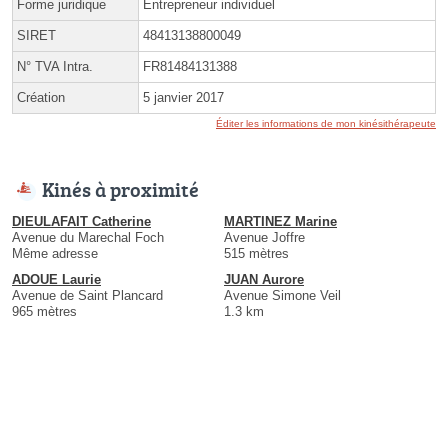
Forme juridique
Entrepreneur individuel
SIRET
48413138800049
N° TVA Intra.
FR81484131388
Création
5 janvier 2017
Éditer les informations de mon kinésithérapeute
Kinés à proximité
DIEULAFAIT Catherine
MARTINEZ Marine
Avenue du Marechal Foch
Avenue Joffre
Même adresse
515 mètres
ADOUE Laurie
JUAN Aurore
Avenue de Saint Plancard
Avenue Simone Veil
965 mètres
1.3 km