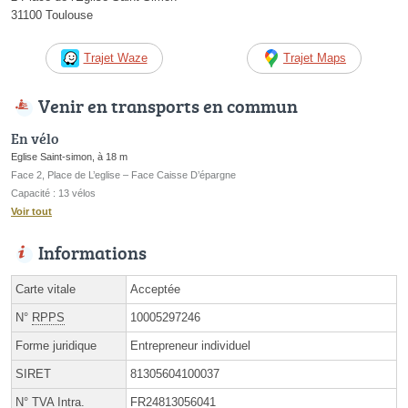
31100 Toulouse
Trajet Waze
Trajet Maps
Venir en transports en commun
En vélo
Eglise Saint-simon, à 18 m
Face 2, Place de L’eglise – Face Caisse D’épargne
Capacité : 13 vélos
Voir tout
Informations
Carte vitale
Acceptée
N°
RPPS
10005297246
Forme juridique
Entrepreneur individuel
SIRET
81305604100037
N° TVA Intra.
FR24813056041