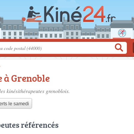
e
e à Grenoble
des
kinésithérapeutes grenoblois
.
rts le samedi
peutes référencés