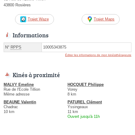
43800 Rosières
Trajet Waze
Trajet Maps
Informations
N°
RPPS
10005343875
Éditer les informations de mon kinésithérapeute
Kinés à proximité
MALVY Emeline
HOCQUET Philippe
Rue de l'Ecole Tillion
Vorey
Même adresse
8 km
BEAUNE Valentin
PATUREL Clément
Chadrac
Yssingeaux
10 km
11 km
Ouvert jusqu'à 11h