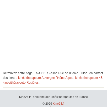
Retrouvez cette page "ROCHER Céline Rue de l'Ecole Tillion" en partant
des liens :
kinésithérapeute Auvergne-Rhône-Alpes
,
kinésithérapeute 43
,
kinésithérapeute Rosières
.
Kine24.fr : annuaire des kinésithérapeutes en France
© 2026
Kine24.fr