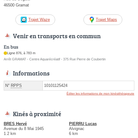
46500 Gramat
Trajet Waze
Trajet Maps
Venir en transports en commun
En bus
Ligne 876, à 783 m
Arrêt GRAMAT - Centre Aquarécréatif - 375 Rue Pierre de Coubertin
Informations
N°
RPPS
10101125424
Éditer les informations de mon kinésithérapeute
Kinés à proximité
BRES Hervé
PIERRU Lucas
Avenue du 8 Mai 1945
Alvignac
1.2 km
6 km