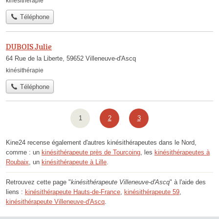
kinésithérapie
Téléphone
DUBOIS Julie
64 Rue de la Liberte, 59652 Villeneuve-d'Ascq
kinésithérapie
Téléphone
1
2
3
Kine24 recense également d'autres kinésithérapeutes dans le Nord,
comme : un
kinésithérapeute près de Tourcoing
, les
kinésithérapeutes à
Roubaix
, un
kinésithérapeute à Lille
.
Retrouvez cette page "
kinésithérapeute Villeneuve-d'Ascq
" à l'aide des
liens :
kinésithérapeute Hauts-de-France
,
kinésithérapeute 59
,
kinésithérapeute Villeneuve-d'Ascq
.