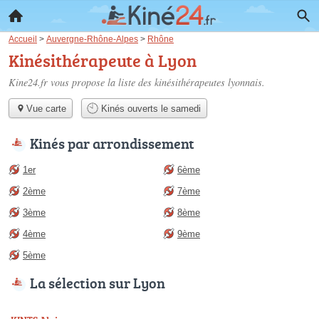
Accueil
>
Auvergne-Rhône-Alpes
>
Rhône
Kinésithérapeute à Lyon
Kine24.fr vous propose la liste des
kinésithérapeutes lyonnais
.
Vue carte
Kinés ouverts le samedi
Kinés par arrondissement
1er
6ème
2ème
7ème
3ème
8ème
4ème
9ème
5ème
La sélection sur Lyon