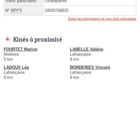
Soins particuliers
Ostéopathie
N°
RPPS
10005768931
Éditer les informations de mon kiné ostéopathe
Kinés à proximité
FOURTET Marion
LABELLE Valérie
Molières
Lafrançaise
5 km
9 km
LADOUX Léa
BORDERIES Vincent
Lafrançaise
Lafrançaise
9 km
9 km