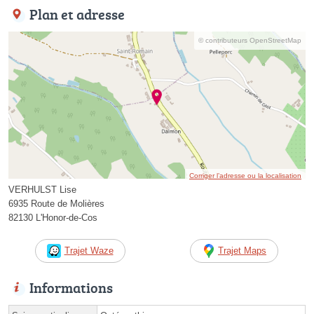
Plan et adresse
© contributeurs OpenStreetMap
Corriger l’adresse ou la localisation
VERHULST Lise
6935 Route de Molières
82130 L'Honor-de-Cos
Trajet Waze
Trajet Maps
Informations