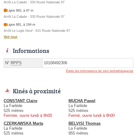
Arrêt La Calade - 330 Route Nationale 97
Ligne 882, à 97 m
Arrêt La Calade - 330 Route Nationale 97
Ligne 881, à 194 m
Arrêt Le Logis Neuf - 631 Route Nationale 97
Voir tout
Informations
N°
RPPS
10108492306
Éditer les informations de mon kinésithérapeute
Kinés à proximité
CONSTANT Claire
MUCHA Pawel
La Farlède
La Farlède
525 mètres
525 mètres
Fermée, ouvre lundi à 8h00
Fermé, ouvre lundi à 8h00
CZERKAWSKA Marta
BELVISI Thomas
La Farlède
La Farlède
525 mètres
955 mètres