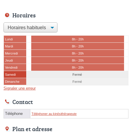
Horaires
Lundi
8h - 20h
Mardi
8h - 20h
Mercredi
8h - 20h
Jeudi
8h - 20h
Vendredi
8h - 20h
Samedi
Fermé
Dimanche
Fermé
Signaler une erreur
Contact
Téléphone
Téléphoner au kinésithérapeute
Plan et adresse