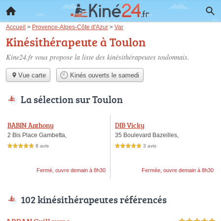
Accueil
>
Provence-Alpes-Côte d'Azur
>
Var
Kinésithérapeute à Toulon
Kine24.fr vous propose la liste des
kinésithérapeutes toulonnais
.
Vue carte
Kinés ouverts le samedi
La sélection sur Toulon
BABIN Anthony
DIB Vicky
2 Bis Place Gambetta,
35 Boulevard Bazeilles,
8 avis
3 avis
5,0 étoiles sur 5
5,0 étoiles sur 5
Fermé, ouvre demain à 8h30
Fermée, ouvre demain à 8h30
102 kinésithérapeutes référencés