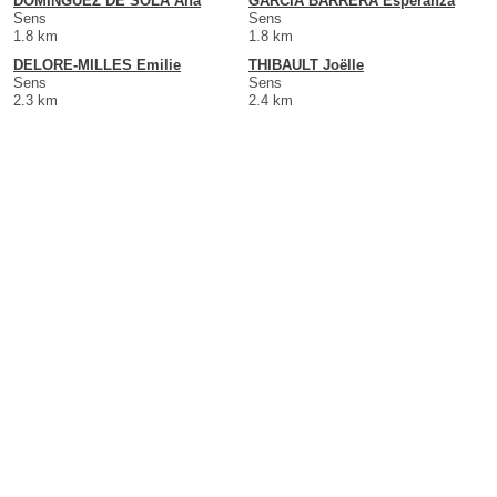
DOMINGUEZ DE SOLA Ana
GARCIA BARRERA Esperanza
Sens
Sens
1.8 km
1.8 km
DELORE-MILLES Emilie
THIBAULT Joëlle
Sens
Sens
2.3 km
2.4 km