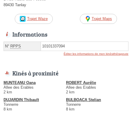
89430 Tanlay
Trajet Waze
Trajet Maps
Informations
N°
RPPS
10101337094
Éditer les informations de mon kinésithérapeute
Kinés à proximité
MUNTEANU Oana
ROBERT Aurélie
Allee des Erables
Allee des Erables
2 km
2 km
DUJARDIN Thibault
BULBOACA Stelian
Tonnerre
Tonnerre
8 km
8 km