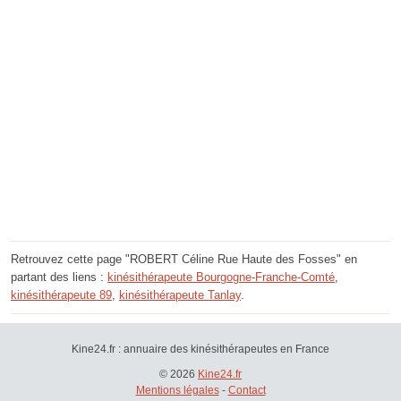
Retrouvez cette page "ROBERT Céline Rue Haute des Fosses" en
partant des liens :
kinésithérapeute Bourgogne-Franche-Comté
,
kinésithérapeute 89
,
kinésithérapeute Tanlay
.
Kine24.fr : annuaire des kinésithérapeutes en France
© 2026
Kine24.fr
Mentions légales
-
Contact