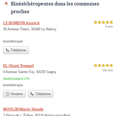
Kinésithérapeutes dans les communes
proches
LE RUMEUR Annick
5,0 étoiles sur 5
9 avis
35 Avenue Thiers, 93340 Le Raincy
kinésithérapie
Téléphone
EL Ghazi Youssef
5,0 étoiles sur 5
102 avis
4 Avenue Sainte Foy, 93220 Gagny
Ouvert jusqu'à 17h
kinésithérapie
Horaires
Téléphone
MOULIN Marie-Haude
7 Place de L 'Église, 93110 Rosny-sous-Bois