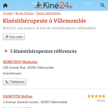
Accueil
>
Île-de-France
>
Seine-Saint-Denis
Kinésithérapeute à Villemomble
Kine24.fr vous propose la liste des
kinésithérapeutes villemomblois
.
Vue carte
5 kinésithérapeutes référencés
BENICHOU Nathalie
138 Grande Rue, 93250 Villemomble
kinésithérapie
Téléphone
DANCUTA Stéfan
5,0 étoiles sur 5
34 avis
1 Avenue General Leclerc, 93250 Villemomble