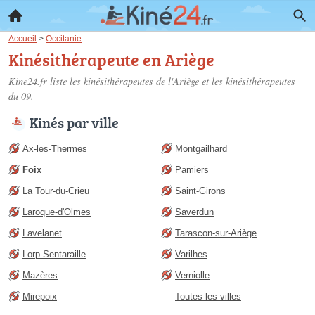
Accueil
>
Occitanie
Kinésithérapeute en Ariège
Kine24.fr liste les
kinésithérapeutes de l'Ariège
et les kinésithérapeutes
du 09.
Kinés par ville
Ax-les-Thermes
Montgailhard
Foix
Pamiers
La Tour-du-Crieu
Saint-Girons
Laroque-d'Olmes
Saverdun
Lavelanet
Tarascon-sur-Ariège
Lorp-Sentaraille
Varilhes
Mazères
Verniolle
Mirepoix
Toutes les villes