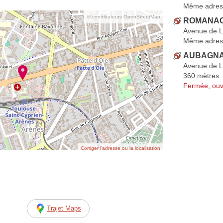
Même adres
© contributeurs OpenStreetMap
ROMANAC
Avenue de 
Même adres
AUBAGNA
Avenue de 
360 mètres
Fermée, ouv
Corriger l’adresse ou la localisation
Trajet Maps