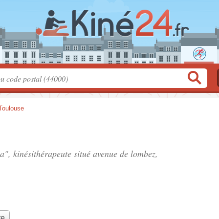
Toulouse
", kinésithérapeute situé
avenue de lombez
,
te