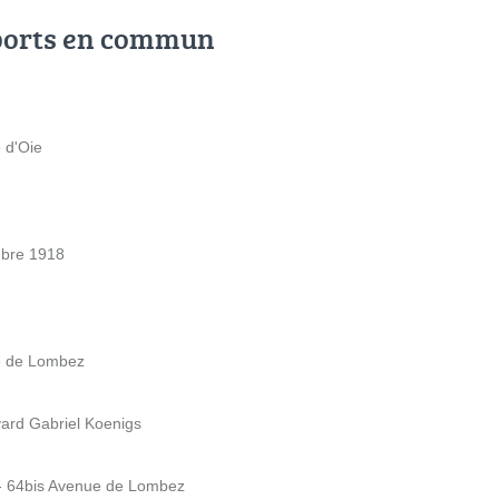
ports en commun
e d'Oie
mbre 1918
ue de Lombez
vard Gabriel Koenigs
- 64bis Avenue de Lombez