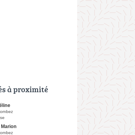
és à proximité
line
Lombez
se
Marion
Lombez