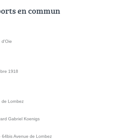
ports en commun
e d'Oie
mbre 1918
ue de Lombez
vard Gabriel Koenigs
- 64bis Avenue de Lombez