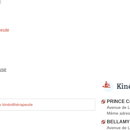
eute
use
Kin
PRINCE Cé
 kinésithérapeute
Avenue de 
Même adres
BELLAMY 
Avenue de 