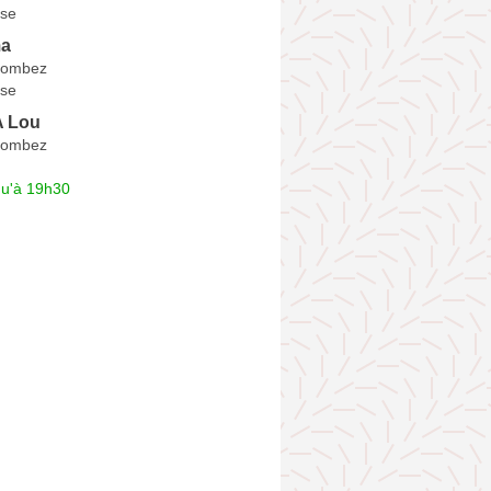
se
a
Lombez
se
 Lou
Lombez
qu'à 19h30