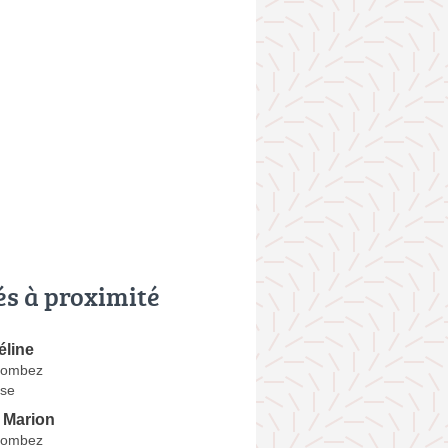
és à proximité
line
Lombez
se
Marion
Lombez