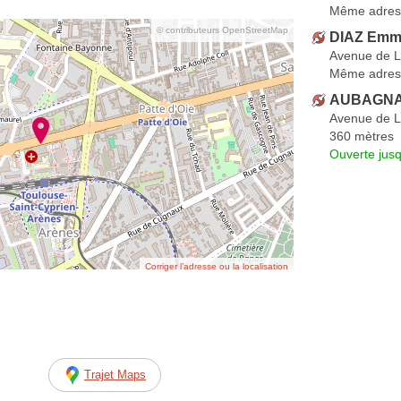
Même adres
© contributeurs OpenStreetMap
DIAZ Emm
Avenue de 
Même adres
AUBAGNA
Avenue de 
360 mètres
Ouverte jus
Corriger l’adresse ou la localisation
Trajet Maps