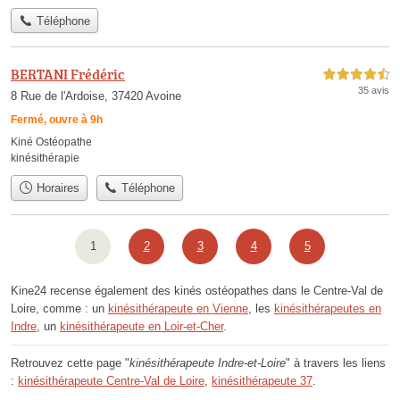
Téléphone
BERTANI Frédéric
4,5 étoiles sur 5
35 avis
8 Rue de l'Ardoise, 37420 Avoine
Fermé, ouvre à 9h
Kiné Ostéopathe
kinésithérapie
Horaires
Téléphone
1
2
3
4
5
Kine24 recense également des kinés ostéopathes dans le Centre-Val de
Loire, comme : un
kinésithérapeute en Vienne
, les
kinésithérapeutes en
Indre
, un
kinésithérapeute en Loir-et-Cher
.
Retrouvez cette page "
kinésithérapeute Indre-et-Loire
" à travers les liens
:
kinésithérapeute Centre-Val de Loire
,
kinésithérapeute 37
.