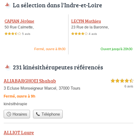
La sélection dans l'Indre-et-Loire
CAPIAN Jérôme
LECYN Mathieu
50 Rue Calmette,
23 Rue de la Baronne,
5 avis
4 avis
3,5 étoiles sur 5
4,0 étoiles sur 5
Fermé, ouvre à 8h30
Ouvert jusqu'à 20h30
231 kinésithérapeutes référencés
ALIABARGHOEI Shahab
4,5 étoiles sur 5
6 avis
3 Ecluse Monseigneur Marcel, 37000 Tours
Fermé, ouvre à 9h
kinésithérapie
Horaires
Téléphone
ALLIOT Laure