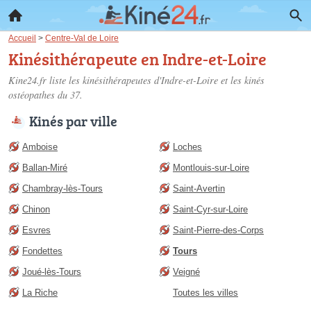
Accueil
>
Centre-Val de Loire
Kinésithérapeute en Indre-et-Loire
Kine24.fr liste les
kinésithérapeutes d'Indre-et-Loire
et les kinés
ostéopathes du 37.
Kinés par ville
Amboise
Loches
Ballan-Miré
Montlouis-sur-Loire
Chambray-lès-Tours
Saint-Avertin
Chinon
Saint-Cyr-sur-Loire
Esvres
Saint-Pierre-des-Corps
Fondettes
Tours
Joué-lès-Tours
Veigné
La Riche
Toutes les villes