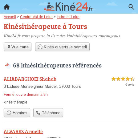
Accueil
>
Centre-Val de Loire
>
Indre-et-Loire
Kinésithérapeute à Tours
Kine24.fr vous propose la liste des
kinésithérapeutes tourangeaux
.
Vue carte
Kinés ouverts le samedi
68 kinésithérapeutes référencés
ALIABARGHOEI Shahab
4,5 étoiles sur 5
6 avis
3 Ecluse Monseigneur Marcel, 37000 Tours
Fermé, ouvre demain à 9h
kinésithérapie
Horaires
Téléphone
ALVAREZ Armelle