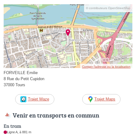
© contributeurs OpenStreetMap
Corriger l’adresse ou la localisation
FORVEILLE Emilie
8 Rue du Petit Cupidon
37000 Tours
Trajet Waze
Trajet Maps
Venir en transports en commun
En tram
Ligne A, à 881 m