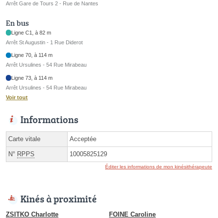
Arrêt Gare de Tours 2 - Rue de Nantes
En bus
Ligne C1, à 82 m
Arrêt St Augustin - 1 Rue Diderot
Ligne 70, à 114 m
Arrêt Ursulines - 54 Rue Mirabeau
Ligne 73, à 114 m
Arrêt Ursulines - 54 Rue Mirabeau
Voir tout
Informations
Carte vitale
Acceptée
N°
RPPS
10005825129
Éditer les informations de mon kinésithérapeute
Kinés à proximité
ZSITKO Charlotte
FOINE Caroline