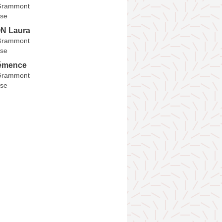
Grammont
se
N Laura
Grammont
se
émence
Grammont
se