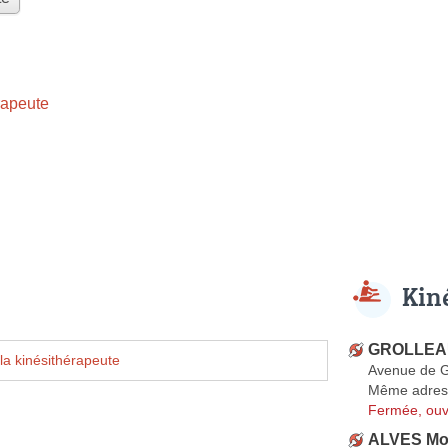
rapeute
Kin
GROLLEAU
la kinésithérapeute
Avenue de 
Même adres
Fermée, ouv
ALVES Mo