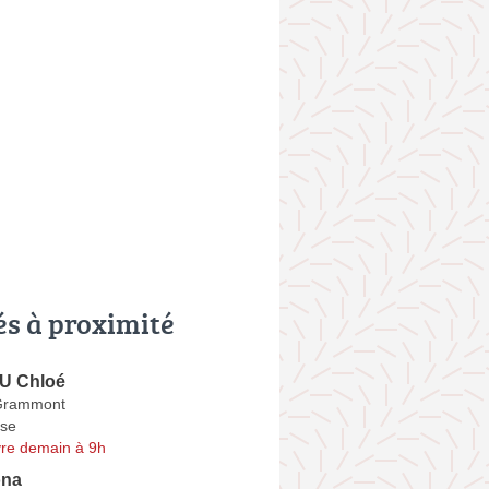
és à proximité
 Chloé
Grammont
se
re demain à 9h
na