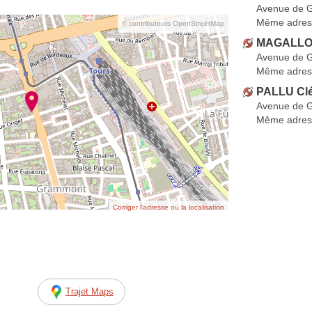
Avenue de 
Même adres
© contributeurs OpenStreetMap
MAGALLO
Avenue de 
Même adres
PALLU Cl
Avenue de 
Même adres
Corriger l’adresse ou la localisation
Trajet Maps