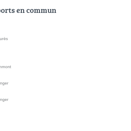
ports en commun
aurès
ammont
anger
anger